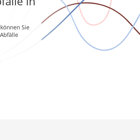
älle in
 können Sie
Abfälle