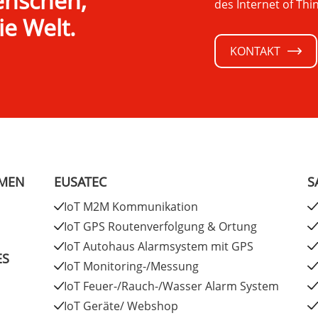
enschen,
des Internet of Thi
e Welt.
KONTAKT
MEN
EUSATEC
S
IoT M2M Kommunikation
IoT GPS Routenverfolgung & Ortung
IoT Autohaus Alarmsystem mit GPS
ES
IoT Monitoring-/Messung
IoT Feuer-/Rauch-/Wasser Alarm System
IoT Geräte/ Webshop