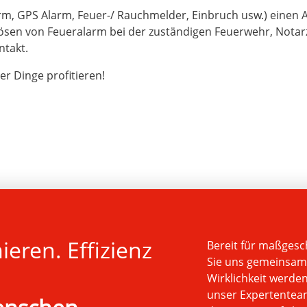
rm, GPS Alarm, Feuer-/ Rauchmelder, Einbruch usw.) einen Al
slösen von Feueralarm bei der zuständigen Feuerwehr, Notarz
ntakt.
r Dinge profitieren!
eren. Effizienz
Bereit für maßgesc
Sie uns gemeinsam 
Wirklichkeit werde
unser Expertenteam