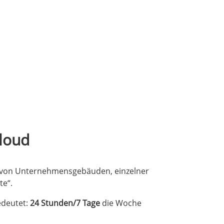
loud
g von Unternehmensgebäuden, einzelner
te“.
edeutet:
24 Stunden/7 Tage
die Woche