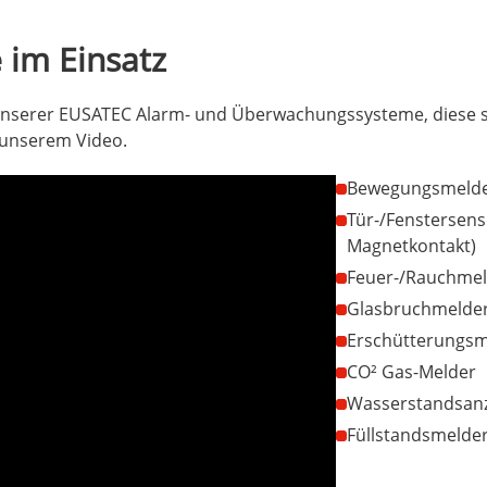
im Einsatz
 unserer EUSATEC Alarm- und Überwachungssysteme, diese s
n unserem Video.
Bewegungsmeld
Tür-/Fenstersen
Magnetkontakt)
Feuer-/Rauchme
Glasbruchmelde
Erschütterungsm
CO² Gas-Melder
Wasserstandsanz
Füllstandsmelde