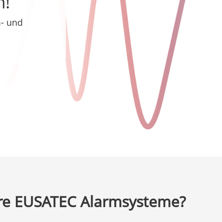
h!
m- und
ere EUSATEC Alarmsysteme?