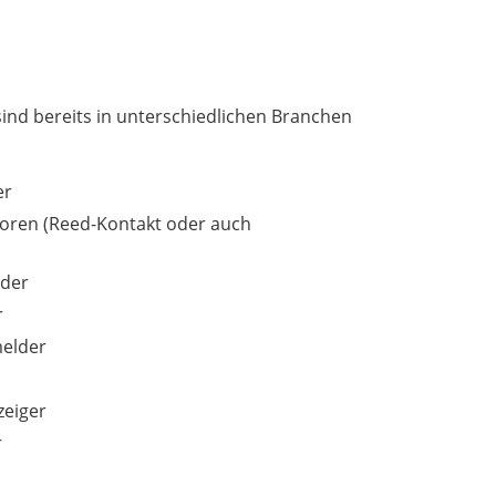
ind bereits in unterschiedlichen Branchen
er
soren (Reed-Kontakt oder auch
lder
r
elder
eiger
r