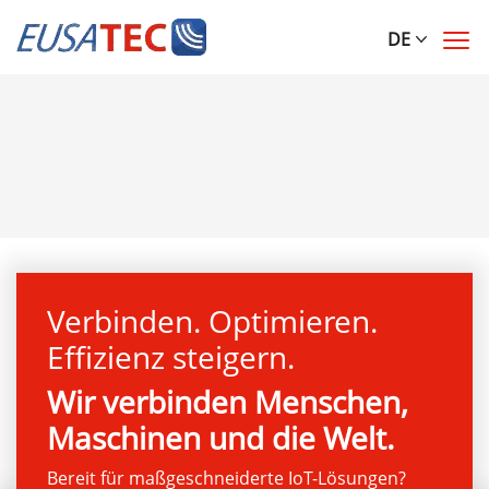
DE
Verbinden. Optimieren.
Effizienz steigern.
Wir verbinden Menschen,
Maschinen und die Welt.
Bereit für maßgeschneiderte IoT-Lösungen?